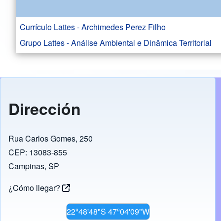
Currículo Lattes - Archimedes Perez Filho
Grupo Lattes - Análise Ambiental e Dinâmica Territorial
Dirección
Rua Carlos Gomes, 250
CEP: 13083-855
Campinas, SP
¿Cómo llegar?
22º48'48"S 47º04'09"W