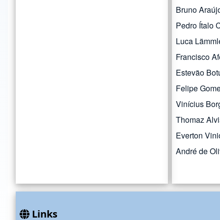
Bruno Araúj
Pedro Ítalo 
Luca Lämml
Francisco Af
Estevão Bot
Felipe Gome
Vinícius Bor
Thomaz Alvis
Everton Vini
André de Ol
Links