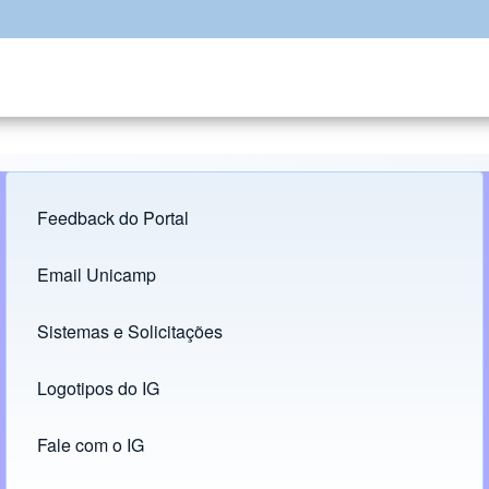
Feedback do Portal
Footer menu
Email Unicamp
(opens in new tab)
Links
Sistemas e Solicitações
(opens in new tab)
Logotipos do IG
(opens in new tab)
Fale com o IG