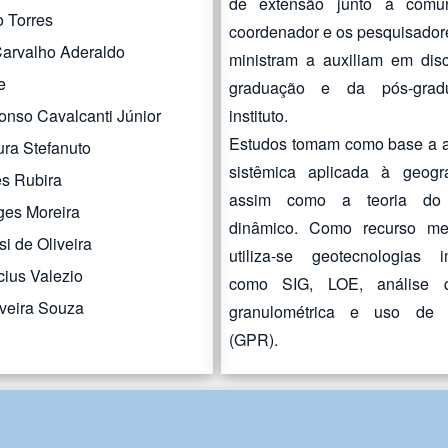
de extensão junto à comu
o Torres
coordenador e os pesquisado
Carvalho Aderaldo
ministram a auxiliam em disc
e
graduação e da pós-grad
instituto.
onso Cavalcanti Júnior
Estudos tomam como base a 
ura Stefanuto
sistêmica aplicada à geograf
s Rubira
assim como a teoria do e
ges Moreira
dinâmico. Como recurso met
i de Oliveira
utiliza-se geotecnologias i
cius Valezio
como SIG, LOE, análise 
iveira Souza
granulométrica e uso de
(GPR).