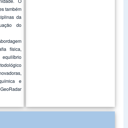
nidade. O
res também
iplinas da
uação do
abordagem
ia física,
quilíbrio
odológico
novadoras,
química e
 GeoRadar