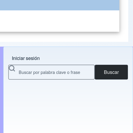
Iniciar sesión
Menu do usuário
Buscar