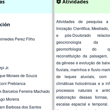
as
Atividades
Atividades de pesquisa a
ción
Iniciação Científica, Mestrado
e pós-Doutorado relaci
chimedes Perez Filho
geocronologia da pa
geomorfologia do quat
reconstituição da paisagem, 
da gênese e evolução de baixo
pi Jr.
fluviais, marinhos e fluvio-mar
que Moraes de Souza
de leques aluviais, com 
climáticas holocênicas e a in
coni Prebianca
processos naturais e antr
k Barcelos Ferreira Machado
elaboração dessas formas
ago Moreira
escalas espacial e temporal. 
vam Barbosa dos Santos