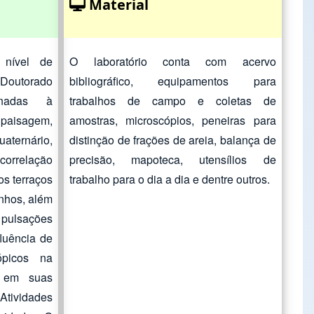
Material
 nível de
O laboratório conta com acervo
, Doutorado
bibliográfico, equipamentos para
onadas à
trabalhos de campo e coletas de
isagem,
amostras, microscópios, peneiras para
ernário,
distinção de frações de areia, balança de
correlação
precisão, mapoteca, utensílios de
s terraços
trabalho para o dia a dia e dentre outros.
inhos, além
pulsações
fluência de
ópicos na
, em suas
Atividades