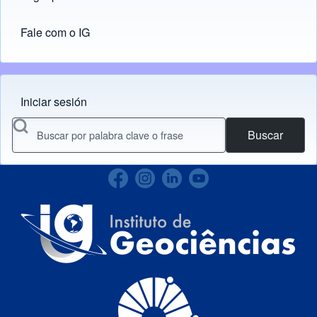
Fale com o IG
Iniciar sesión
Menu do usuário
Buscar