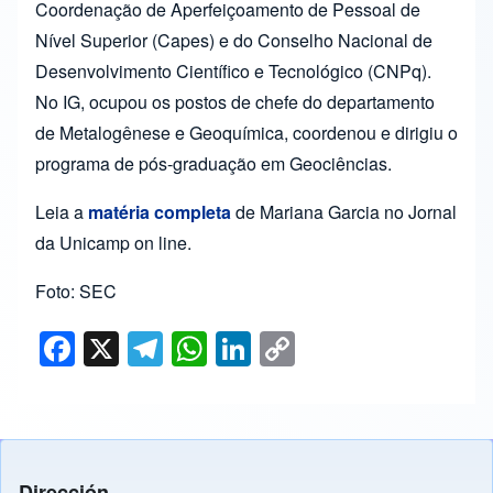
Coordenação de Aperfeiçoamento de Pessoal de
Nível Superior (Capes) e do Conselho Nacional de
Desenvolvimento Científico e Tecnológico (CNPq).
No IG, ocupou os postos de chefe do departamento
de Metalogênese e Geoquímica, coordenou e dirigiu o
programa de pós-graduação em Geociências.
Leia a
matéria completa
de Mariana Garcia no Jornal
da Unicamp on line.
Foto: SEC
F
X
T
W
Li
C
a
el
h
n
o
c
e
at
k
p
e
gr
s
e
y
b
a
A
dI
Li
Dirección