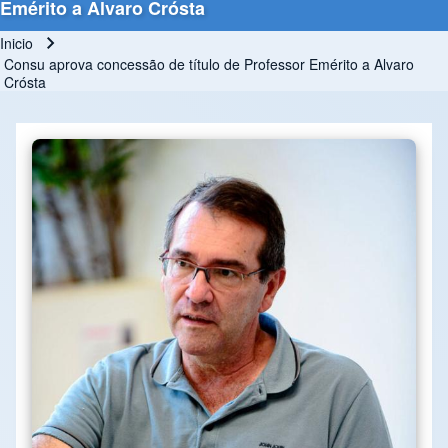
Emérito a Alvaro Crósta
Inicio
Ruta de navegación
Consu aprova concessão de título de Professor Emérito a Alvaro
Crósta