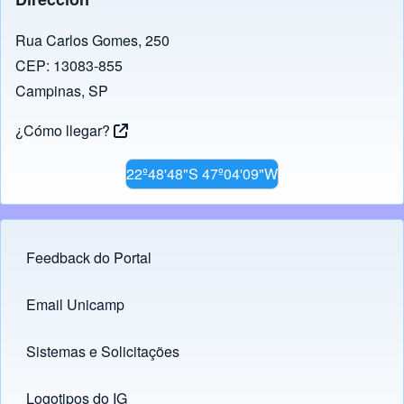
o
m
p
n
n
o
p
k
Rua Carlos Gomes, 250
CEP: 13083-855
k
Campinas, SP
¿Cómo llegar?
22º48'48"S 47º04'09"W
Feedback do Portal
Footer menu
Email Unicamp
(opens in new tab)
Links
Sistemas e Solicitações
(opens in new tab)
Logotipos do IG
(opens in new tab)