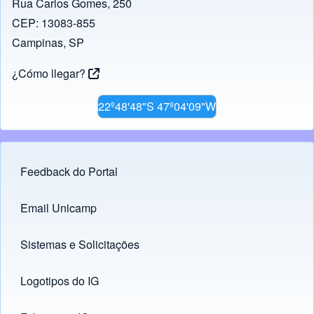
Rua Carlos Gomes, 250
CEP: 13083-855
Campinas, SP
¿Cómo llegar?
22º48'48"S 47º04'09"W
Feedback do Portal
Footer menu
Email Unicamp
(opens in new tab)
Links
Sistemas e Solicitações
(opens in new tab)
Logotipos do IG
(opens in new tab)