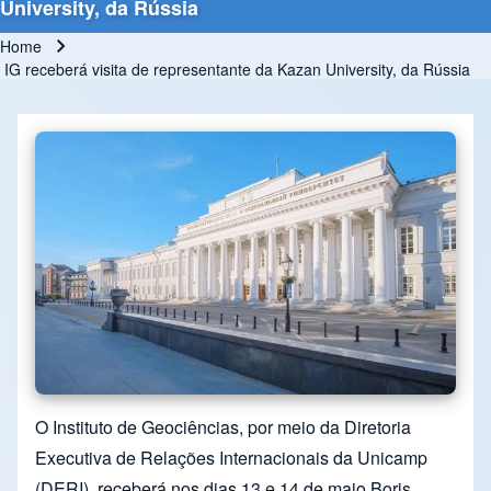
University, da Rússia
Home
Breadcrumb
IG receberá visita de representante da Kazan University, da Rússia
O Instituto de Geociências, por meio da Diretoria
Executiva de Relações Internacionais da Unicamp
(DERI), receberá nos dias 13 e 14 de maio Boris