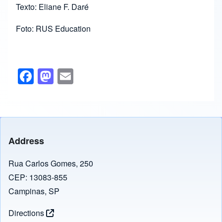
Texto: Eliane F. Daré
Foto: RUS Education
F
M
E
a
a
m
c
st
ail
e
o
b
d
Address
o
o
o
n
Rua Carlos Gomes, 250
CEP: 13083-855
k
Campinas, SP
Directions