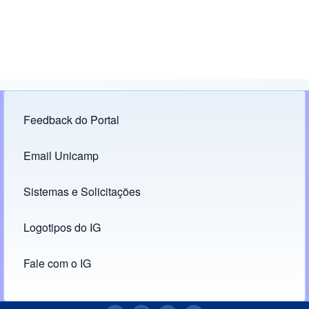
Feedback do Portal
Footer menu
Email Unicamp
(opens in new tab)
Links
Sistemas e Solicitações
(opens in new tab)
Logotipos do IG
(opens in new tab)
Fale com o IG