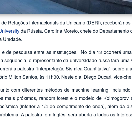
va de Relações Internacionais da Unicamp (DERI), receberá nos 
niversity
da Rússia. Carolina Moreto, chefe do Departamento 
da Unidade.
a e de pesquisa entre as instituições. No dia 13 ocorrerá uma 
a sequência, o representante da universidade russa fará uma v
rerá a palestra “Interpretação Sísmica Quantitativa”, sobre a 
tório Milton Santos, às 11h30. Neste dia, Diego Ducart, vice-ch
unto com diferentes métodos de machine learning, incluindo 
nhos mais próximos, random forest e o modelo de Kolmogorov a
bsísmica (inferior a 1/4 do comprimento de onda), além da di
oblema. A palestra, em inglês, será aberta a todos os intere