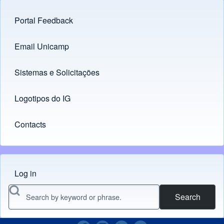
Portal Feedback
Footer menu
Email Unicamp
(opens in new tab)
Links
Sistemas e Solicitações
(opens in new tab)
Logotipos do IG
(opens in new tab)
Contacts
Log in
Menu do usuário
Search