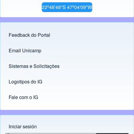
22º48'48"S 47º04'09"W
Feedback do Portal
Footer menu
Email Unicamp
(opens in new tab)
Links
Sistemas e Solicitações
(opens in new tab)
Logotipos do IG
(opens in new tab)
Fale com o IG
Iniciar sesión
Menu do usuário