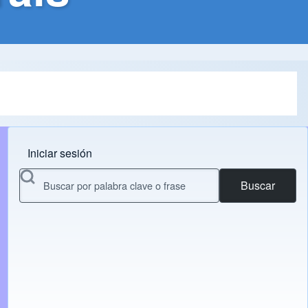
Iniciar sesión
Menu do usuário
Buscar