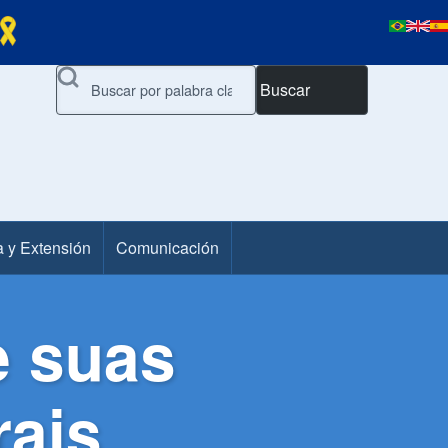
Buscar
a y Extensión
Comunicación
e suas
rais