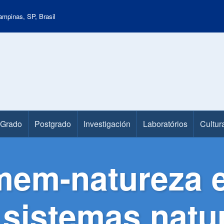
mpinas, SP, Brasil
Grado
Postgrado
Investigación
Laboratórios
Cultur
mem-natureza 
 sistemas natu