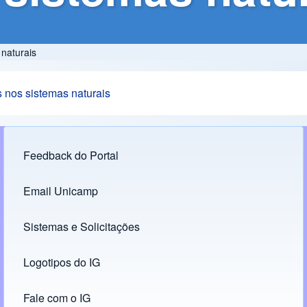
naturais
 nos sistemas naturais
Feedback do Portal
Footer menu
Email Unicamp
(opens in new tab)
Links
Sistemas e Solicitações
(opens in new tab)
Logotipos do IG
(opens in new tab)
Fale com o IG