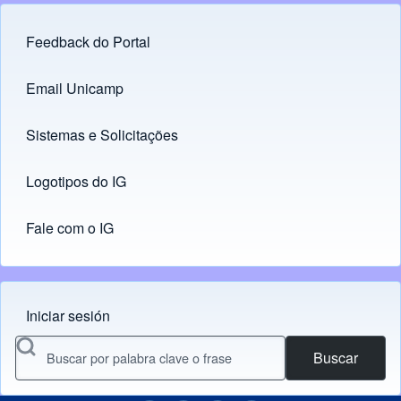
Feedback do Portal
Footer menu
Email Unicamp
(opens in new tab)
Links
Sistemas e Solicitações
(opens in new tab)
Logotipos do IG
(opens in new tab)
Fale com o IG
Iniciar sesión
Menu do usuário
Buscar