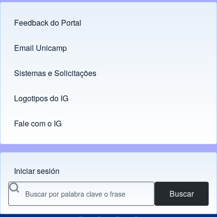
Feedback do Portal
Footer menu
Email Unicamp
(opens in new tab)
Links
Sistemas e Solicitações
(opens in new tab)
Logotipos do IG
(opens in new tab)
Fale com o IG
Iniciar sesión
Menu do usuário
Buscar