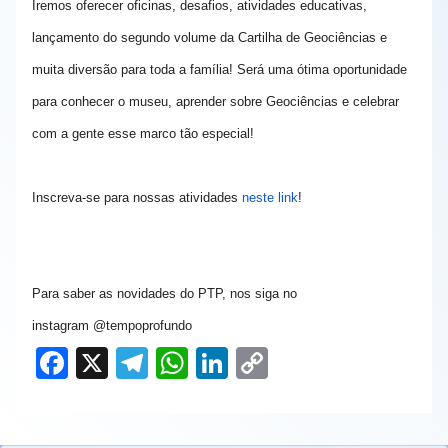
Iremos oferecer oficinas, desafios, atividades educativas,
lançamento do segundo volume da Cartilha de Geociências e
muita diversão para toda a família! Será uma ótima oportunidade
para conhecer o museu, aprender sobre Geociências e celebrar
com a gente esse marco tão especial!
Inscreva-se para nossas atividades
neste link
!
Para saber as novidades do PTP, nos siga no
instagram
@tempoprofundo
F
X
T
W
Li
C
a
el
h
n
o
c
e
at
k
p