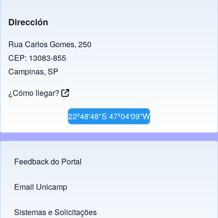
e
gr
s
e
y
b
a
A
dI
Li
Dirección
o
m
p
n
n
o
p
k
Rua Carlos Gomes, 250
CEP: 13083-855
k
Campinas, SP
¿Cómo llegar?
22º48'48"S 47º04'09"W
Feedback do Portal
Footer menu
Email Unicamp
(opens in new tab)
Links
Sistemas e Solicitações
(opens in new tab)