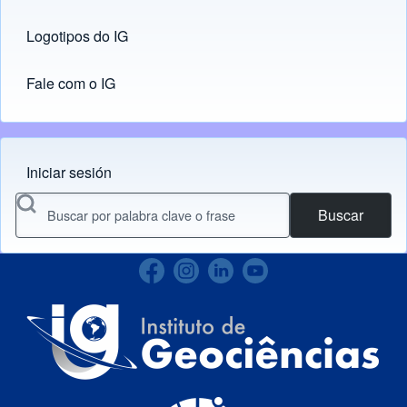
Logotipos do IG
(opens in new tab)
Fale com o IG
Iniciar sesión
Menu do usuário
Buscar