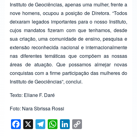
Instituto de Geociências, apenas uma mulher, frente a
nove homens, ocupou a posição de Diretora. “Todos
deixaram legados importantes para o nosso Instituto,
cujos mandatos fizeram com que tenhamos, desde
sua criação, uma comunidade de ensino, pesquisa e
extensão reconhecida nacional e internacionalmente
nas diferentes temáticas que compõem as nossas
áreas de atuação. Que possamos almejar novas
conquistas com a firme participação das mulheres do
Instituto de Geociências”, conclui.
Texto: Eliane F. Daré
Foto: Nara Sbrissa Rossi
F
X
T
W
Li
C
a
el
h
n
o