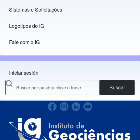
Sistemas e Solicitações
(opens in new tab)
Logotipos do IG
(opens in new tab)
Fale com o IG
Iniciar sesión
Menu do usuário
Buscar