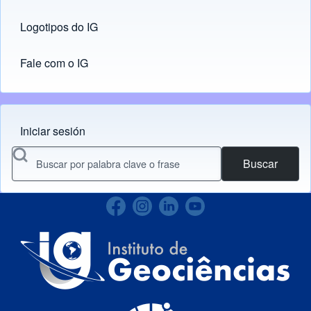
Logotipos do IG
(opens in new tab)
Fale com o IG
Iniciar sesión
Menu do usuário
Buscar