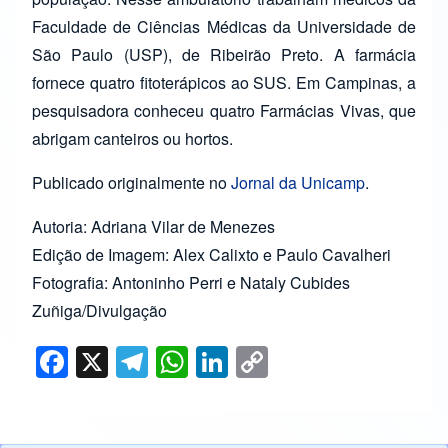
Faculdade de Ciências Médicas da Universidade de
São Paulo (USP), de Ribeirão Preto. A farmácia
fornece quatro fitoterápicos ao SUS. Em Campinas, a
pesquisadora conheceu quatro Farmácias Vivas, que
abrigam canteiros ou hortos.
Publicado originalmente no
Jornal da Unicamp
.
Autoria: Adriana Vilar de Menezes
Edição de Imagem: Alex Calixto e Paulo Cavalheri
Fotografia: Antoninho Perri e Nataly Cubides
Zuñiga/Divulgação
F
X
T
W
Li
C
a
el
h
n
o
c
e
at
k
p