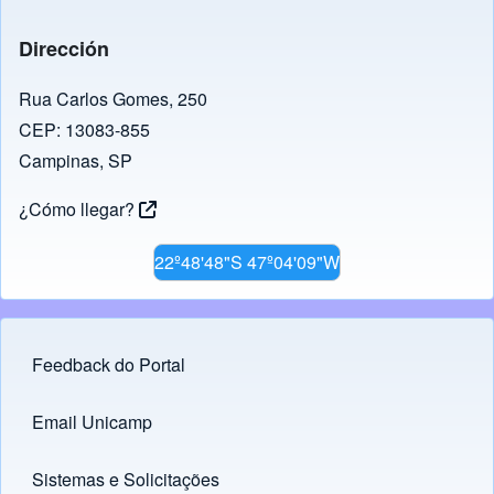
e
gr
s
e
y
b
a
A
dI
Li
Dirección
o
m
p
n
n
o
p
k
Rua Carlos Gomes, 250
CEP: 13083-855
k
Campinas, SP
¿Cómo llegar?
22º48'48"S 47º04'09"W
Feedback do Portal
Footer menu
Email Unicamp
(opens in new tab)
Links
Sistemas e Solicitações
(opens in new tab)