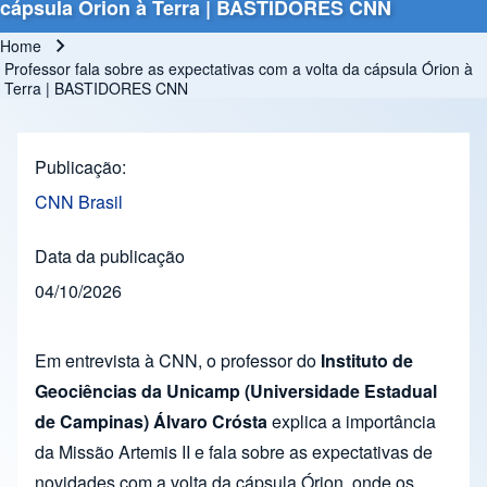
cápsula Órion à Terra | BASTIDORES CNN
Home
Breadcrumb
Professor fala sobre as expectativas com a volta da cápsula Órion à
Terra | BASTIDORES CNN
Publicação
CNN Brasil
Data da publicação
04/10/2026
Em entrevista à CNN, o professor do
Instituto de
Geociências da Unicamp (Universidade Estadual
de Campinas) Álvaro Crósta
explica a importância
da Missão Artemis II e fala sobre as expectativas de
novidades com a volta da cápsula Órion, onde os