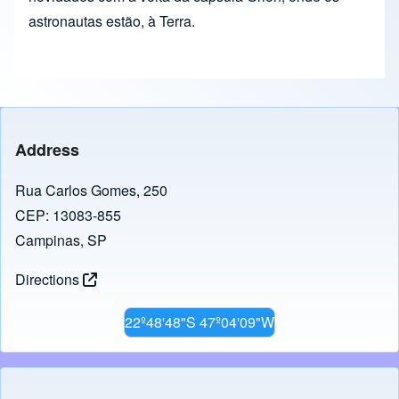
astronautas estão, à Terra.
Address
Rua Carlos Gomes, 250
CEP: 13083-855
Campinas, SP
Directions
22º48'48"S 47º04'09"W