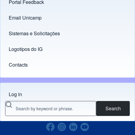
Portal Feedback
Footer menu
Email Unicamp
(opens in new tab)
Links
Sistemas e Solicitações
(opens in new tab)
Logotipos do IG
(opens in new tab)
Contacts
Log in
Menu do usuário
Search