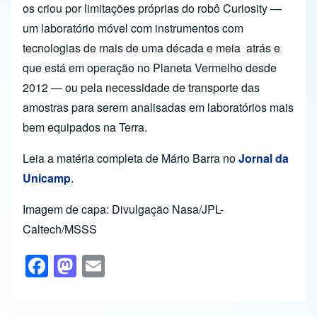
os criou por limitações próprias do robô Curiosity —
um laboratório móvel com instrumentos com
tecnologias de mais de uma década e meia atrás e
que está em operação no Planeta Vermelho desde
2012 — ou pela necessidade de transporte das
amostras para serem analisadas em laboratórios mais
bem equipados na Terra.
Leia a matéria completa de Mário Barra no
Jornal da
Unicamp
.
Imagem de capa: Divulgação Nasa/JPL-
Caltech/MSSS
F
M
E
a
a
m
c
st
ail