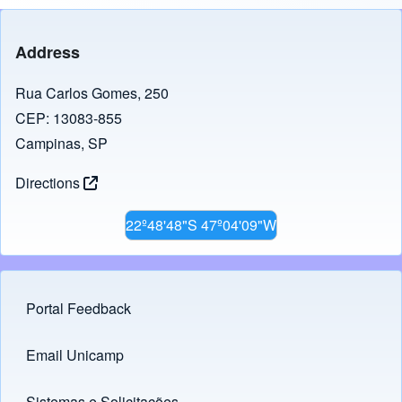
e
o
b
d
Address
o
o
o
n
Rua Carlos Gomes, 250
CEP: 13083-855
k
Campinas, SP
Directions
22º48'48"S 47º04'09"W
Portal Feedback
Footer menu
Email Unicamp
(opens in new tab)
Links
Sistemas e Solicitações
(opens in new tab)