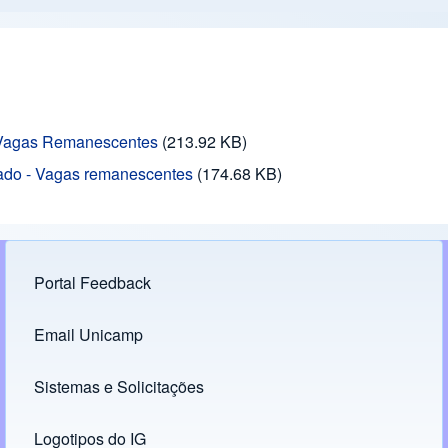
-Vagas Remanescentes
(213.92 KB)
rado - Vagas remanescentes
(174.68 KB)
Portal Feedback
Footer menu
Email Unicamp
(opens in new tab)
Links
Sistemas e Solicitações
(opens in new tab)
Logotipos do IG
(opens in new tab)