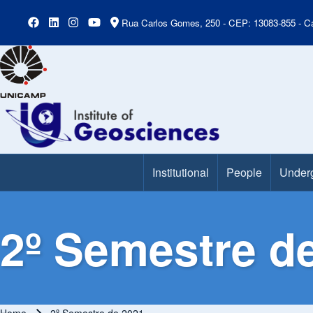
Rua Carlos Gomes, 250 - CEP: 13083-855 - Ca
Institutional
People
Under
Main Menu
2º Semestre d