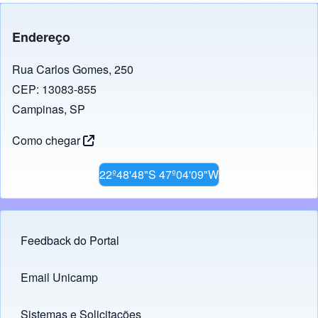
Endereço
Rua Carlos Gomes, 250
CEP: 13083-855
Campinas, SP
Como chegar
22º48'48"S 47º04'09"W
Feedback do Portal
Footer menu
Email Unicamp
(opens in new tab)
Links
Sistemas e Solicitações
(opens in new tab)