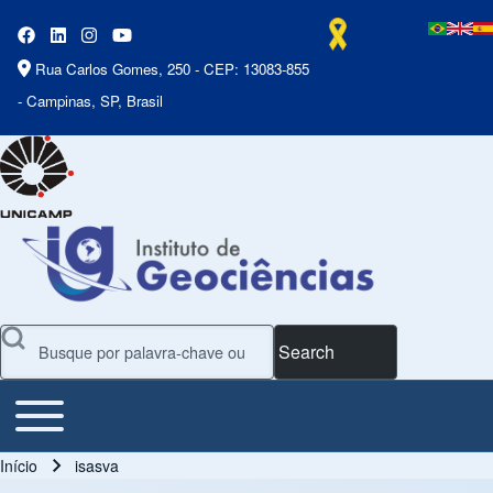
Rua Carlos Gomes, 250 - CEP: 13083-855
- Campinas, SP, Brasil
Search
Toggle main menu
Main Menu
Início
isasva
Trilha de navegação