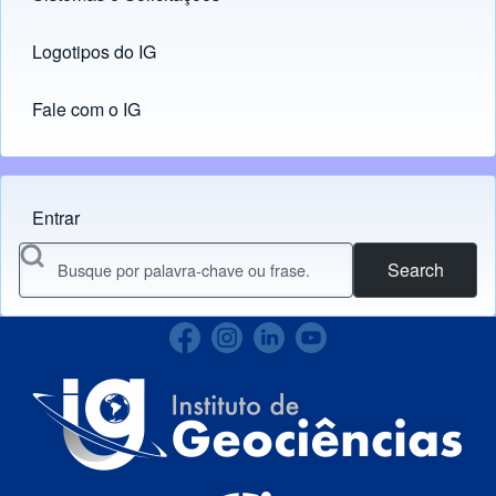
Logotipos do IG
(opens in new tab)
Fale com o IG
Entrar
Menu do usuário
Search