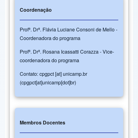
Coordenação
Profª. Drª. Flávia Luciane Consoni de Mello -
Coordenadora do programa
Profª. Drª. Rosana Icassatti Corazza - Vice-
coordenadora do programa
Contato:
cpgpct
[at]
unicamp.br
(cpgpct[at]unicamp[dot]br)
Membros Docentes