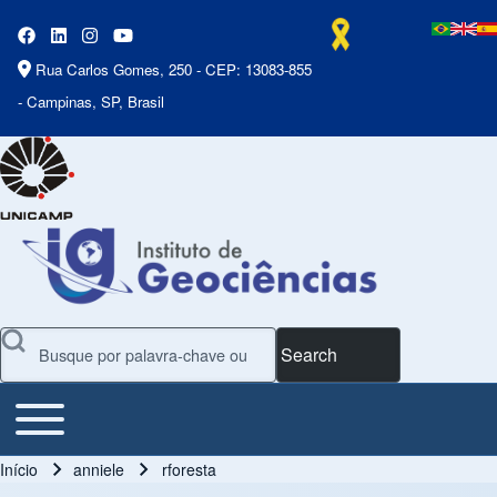
Rua Carlos Gomes, 250 - CEP: 13083-855
- Campinas, SP, Brasil
Search
Toggle main menu
Main Menu
Início
anniele
rforesta
Trilha de navegação