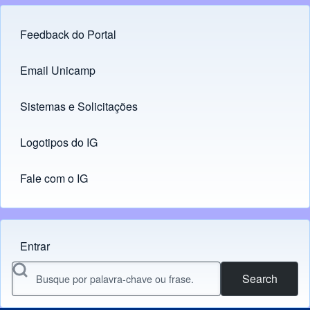
Feedback do Portal
Footer menu
Email Unicamp
(opens in new tab)
Links
Sistemas e Solicitações
(opens in new tab)
Logotipos do IG
(opens in new tab)
Fale com o IG
Entrar
Menu do usuário
Search