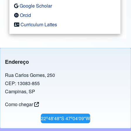
Google Scholar
Orcid
Curriculum Lattes
Endereço
Rua Carlos Gomes, 250
CEP: 13083-855
Campinas, SP
Como chegar
22º48'48"S 47º04'09"W