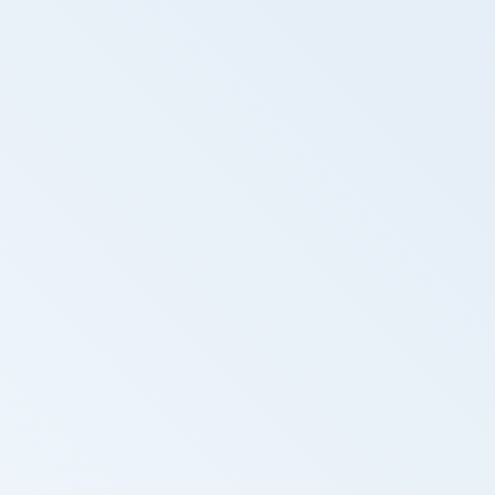
Repórter Unicamp - TV Unicamp -
Descobertas na Jordânia revelam novos
capítulos da evolução humana