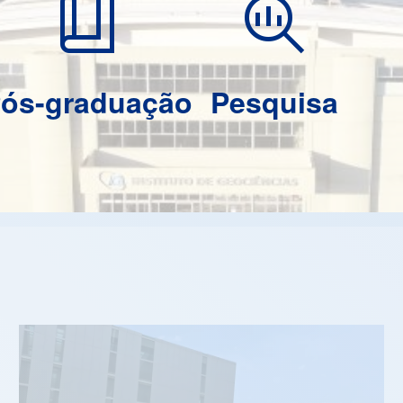
book_4
search_insights
ós-graduação
Pesquisa