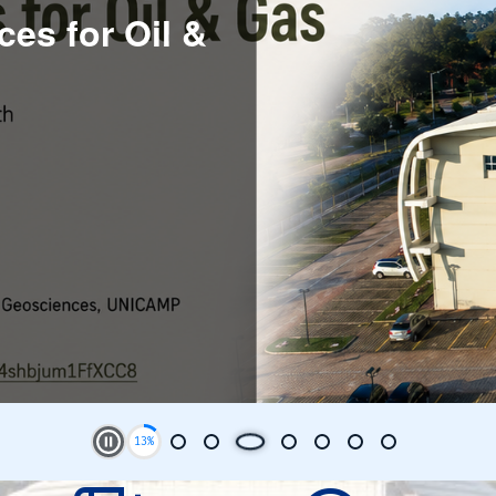
es for Oil &
Play and Stop Slideshow