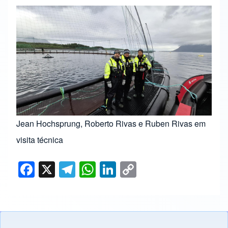
Jean Hochsprung, Roberto Rivas e Ruben Rivas em
visita técnica
F
X
T
W
Li
C
a
el
h
n
o
c
e
at
k
p
e
gr
s
e
y