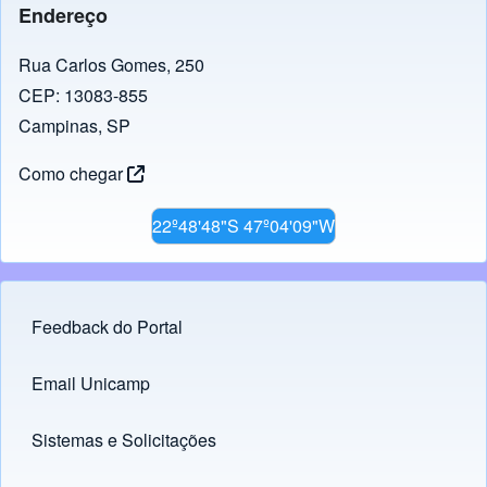
b
a
A
dI
Li
Endereço
o
m
p
n
n
o
p
k
Rua Carlos Gomes, 250
CEP: 13083-855
k
Campinas, SP
Como chegar
22º48'48"S 47º04'09"W
Feedback do Portal
Footer menu
Email Unicamp
(opens in new tab)
Links
Sistemas e Solicitações
(opens in new tab)