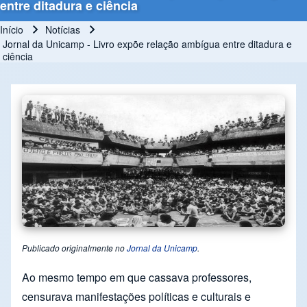
entre ditadura e ciência
Início
Notícias
Trilha de navegação
Jornal da Unicamp - Livro expõe relação ambígua entre ditadura e
ciência
Publicado originalmente no
Jornal da Unicamp
.
Ao mesmo tempo em que cassava professores,
censurava manifestações políticas e culturais e