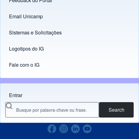
Feedback do Portal
Footer menu
Email Unicamp
(opens in new tab)
Links
Sistemas e Solicitações
(opens in new tab)
Logotipos do IG
(opens in new tab)
Fale com o IG
Entrar
Menu do usuário
Search