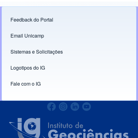
Feedback do Portal
Footer menu
Email Unicamp
(opens in new tab)
Links
Sistemas e Solicitações
(opens in new tab)
Logotipos do IG
(opens in new tab)
Fale com o IG