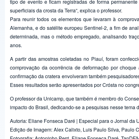
tipo de evento e ficam registradas de forma permanent
superficiais da crosta da Terra”, explica o professor.
Para reunir todos os elementos que levaram à comprovaç
Alemanha, e do satélite europeu Sentinel-2, a fim de ana
determinada, mas o método empregado, analisando traços 
anos.
A partir das amostras coletadas no Piauí, foram confec
comprovação da ocorrência de deformação por choque a
confirmação da cratera envolveram também pesquisadores 
Esses resultados serão apresentados por Crósta no congre
O professor da Unicamp, que também é membro do Conselho
impacto do Brasil, dedicando-se a pesquisas nesse tema d
Autoria: Eliane Fonseca Daré | Especial para o Jornal da
Edição de Imagem: Alex Calixto, Luis Paulo Silva, Paulo C
Fotografia: Antoninho Perri, Eliane Fonseca Daré, TanDEM