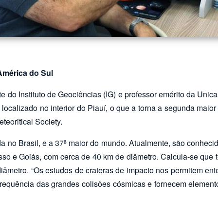
América do Sul
te do Instituto de Geociências (IG) e professor emérito da Uni
localizado no interior do Piauí, o que a torna a segunda maior
teoritical Society.
da no Brasil, e a 37ª maior do mundo. Atualmente, são conheci
sso e Goiás, com cerca de 40 km de diâmetro. Calcula-se que 
âmetro. “Os estudos de crateras de impacto nos permitem ente
frequência das grandes colisões cósmicas e fornecem elemento