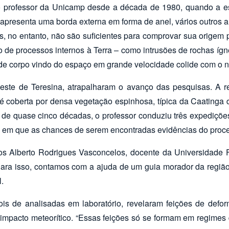
professor da Unicamp desde a década de 1980, quando a estr
presenta uma borda externa em forma de anel, vários outros ané
s, no entanto, não são suficientes para comprovar sua origem p
io de processos internos à Terra – como intrusões de rochas 
de corpo vindo do espaço em grande velocidade colide com o no
leste de Teresina, atrapalharam o avanço das pesquisas. A re
é coberta por densa vegetação espinhosa, típica da Caatinga da
 de quase cinco décadas, o professor conduziu três expediçõ
rte em que as chances de serem encontradas evidências do proce
os Alberto Rodrigues Vasconcelos, docente da Universidade F
“Para isso, contamos com a ajuda de um guia morador da região
.
pois de analisadas em laboratório, revelaram feições de def
impacto meteorítico. “Essas feições só se formam em regimes 