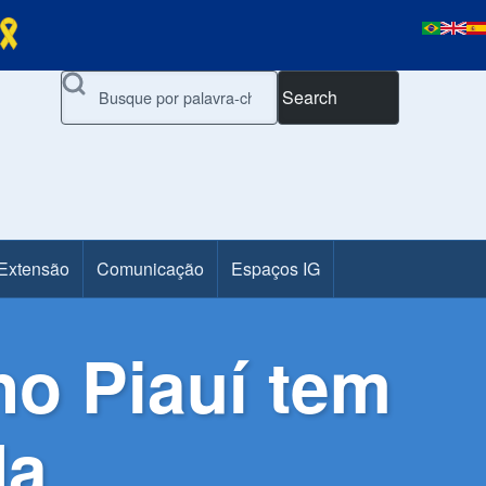
Search
 Extensão
Comunicação
Espaços IG
no Piauí tem
da