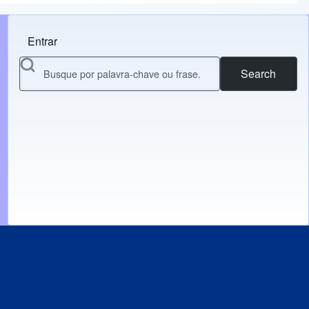
Entrar
Menu do usuário
Search