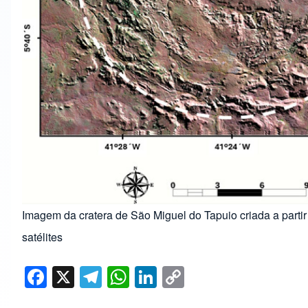
Imagem da cratera de São Miguel do Tapuio criada a part
satélites
F
X
T
W
Li
C
a
el
h
n
o