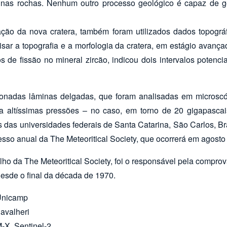
e nas rochas. Nenhum outro processo geológico é capaz de 
ão da nova cratera, também foram utilizados dados topográf
lisar a topografia e a morfologia da cratera, em estágio avan
de fissão no mineral zircão, indicou dois intervalos potenc
cionadas lâminas delgadas, que foram analisadas em microscó
 altíssimas pressões – no caso, em torno de 20 gigapascai
das universidades federais de Santa Catarina, São Carlos, Br
sso anual da The Meteoritical Society, que ocorrerá em agosto 
 da The Meteoritical Society, foi o responsável pela comprova
esde o final da década de 1970.
 Unicamp
avalheri
-X, Sentinel-2