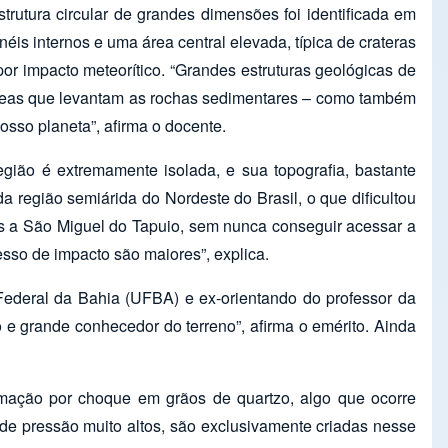
utura circular de grandes dimensões foi identificada em
is internos e uma área central elevada, típica de crateras
or impacto meteorítico. “Grandes estruturas geológicas de
ígneas que levantam as rochas sedimentares – como também
sso planeta”, afirma o docente.
gião é extremamente isolada, e sua topografia, bastante
 região semiárida do Nordeste do Brasil, o que dificultou
es a São Miguel do Tapuio, sem nunca conseguir acessar a
sso de impacto são maiores”, explica.
ederal da Bahia (UFBA) e ex-orientando do professor da
 e grande conhecedor do terreno”, afirma o emérito. Ainda
ormação por choque em grãos de quartzo, algo que ocorre
de pressão muito altos, são exclusivamente criadas nesse