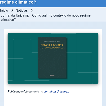
regime climático?
Início
Notícias
Trilha de navegação
Jornal da Unicamp - Como agir no contexto do novo regime
climático?
Publicado originalmente no
Jornal da Unicamp.