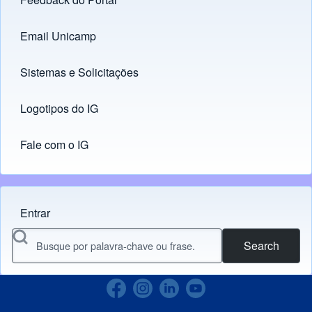
Footer menu
Email Unicamp
(opens in new tab)
Links
Sistemas e Solicitações
(opens in new tab)
Logotipos do IG
(opens in new tab)
Fale com o IG
Entrar
Menu do usuário
Search