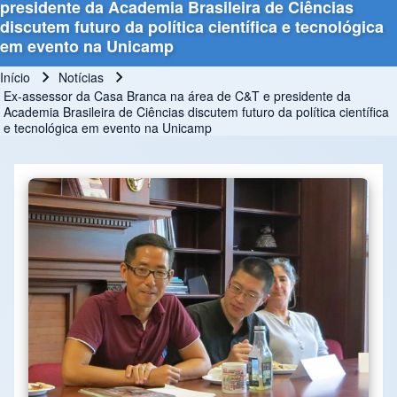
presidente da Academia Brasileira de Ciências
discutem futuro da política científica e tecnológica
em evento na Unicamp
Início
Notícias
Trilha de navegação
Ex-assessor da Casa Branca na área de C&T e presidente da
Academia Brasileira de Ciências discutem futuro da política científica
e tecnológica em evento na Unicamp