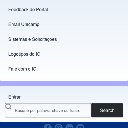
Feedback do Portal
Footer menu
Email Unicamp
(opens in new tab)
Links
Sistemas e Solicitações
(opens in new tab)
Logotipos do IG
(opens in new tab)
Fale com o IG
Entrar
Menu do usuário
Search