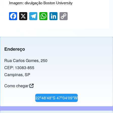
 Imagem: divulgação Boston University
F
X
T
W
Li
C
a
el
h
n
o
c
e
at
k
p
e
gr
s
e
y
b
a
A
dI
Li
Endereço
o
m
p
n
n
o
p
k
Rua Carlos Gomes, 250
CEP: 13083-855
k
Campinas, SP
Como chegar
22º48'48"S 47º04'09"W