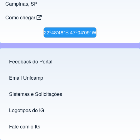
Campinas, SP
Como chegar
22º48'48"S 47º04'09"W
Feedback do Portal
Footer menu
Email Unicamp
(opens in new tab)
Links
Sistemas e Solicitações
(opens in new tab)
Logotipos do IG
(opens in new tab)
Fale com o IG