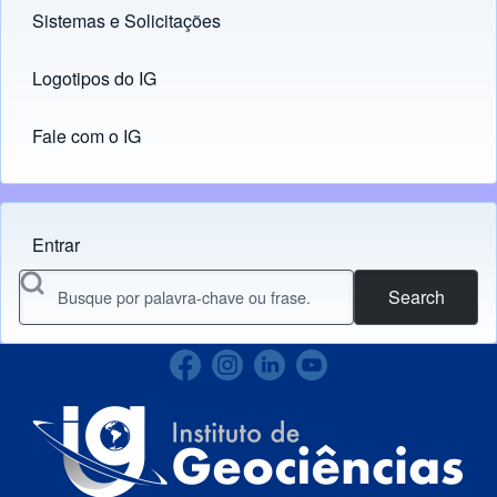
Sistemas e Solicitações
(opens in new tab)
Logotipos do IG
(opens in new tab)
Fale com o IG
Entrar
Menu do usuário
Search