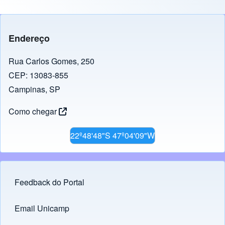
Endereço
Rua Carlos Gomes, 250
CEP: 13083-855
Campinas, SP
Como chegar
22º48'48"S 47º04'09"W
Feedback do Portal
Footer menu
Email Unicamp
(opens in new tab)
Links