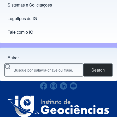
Sistemas e Solicitações
(opens in new tab)
Logotipos do IG
(opens in new tab)
Fale com o IG
Entrar
Menu do usuário
Search