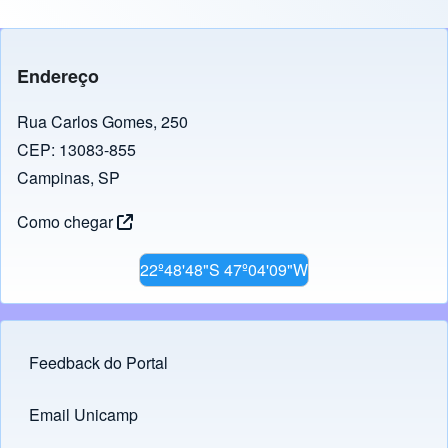
Endereço
Rua Carlos Gomes, 250
CEP: 13083-855
Campinas, SP
Como chegar
22º48'48"S 47º04'09"W
Feedback do Portal
Footer menu
Email Unicamp
(opens in new tab)
Links