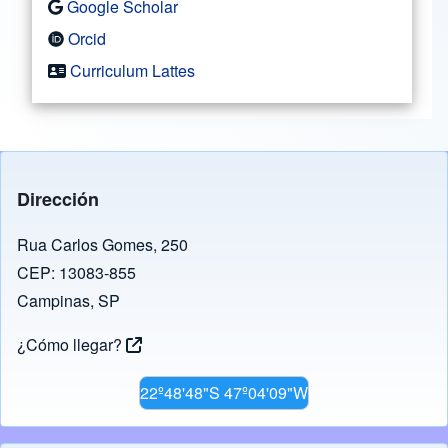
Google Scholar
Orcid
Curriculum Lattes
Dirección
Rua Carlos Gomes, 250
CEP: 13083-855
Campinas, SP
¿Cómo llegar?
22º48'48"S 47º04'09"W