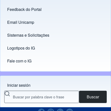
Feedback do Portal
Footer menu
Email Unicamp
(opens in new tab)
Links
Sistemas e Solicitações
(opens in new tab)
Logotipos do IG
(opens in new tab)
Fale com o IG
Iniciar sesión
Menu do usuário
Buscar