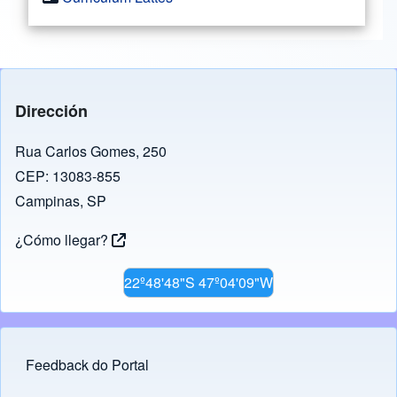
Dirección
Rua Carlos Gomes, 250
CEP: 13083-855
Campinas, SP
¿Cómo llegar?
22º48'48"S 47º04'09"W
Feedback do Portal
Footer menu