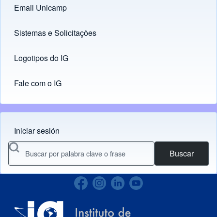
Email Unicamp
(opens in new tab)
Links
Sistemas e Solicitações
(opens in new tab)
Logotipos do IG
(opens in new tab)
Fale com o IG
Iniciar sesión
Menu do usuário
Buscar