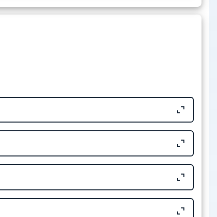
Tamaño
904.95 KB
Tamaño
352.99 KB
709.51 KB
Tamaño
20.86 KB