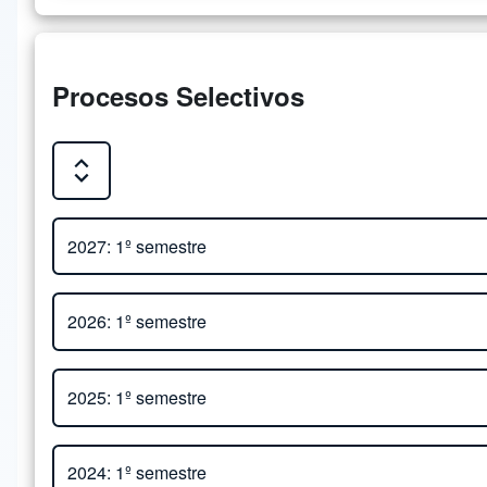
Procesos Selectivos
Expand or Collapse all sections
Close or Open tab vvja-pane-99407386-1-pane
2027: 1º semestre
Close or Open tab vvja-pane-99407386-2-pane
Adjunto
2026: 1º semestre
Edital de Seleção para os cursos de mestrado
Close or Open tab vvja-pane-99407386-3-pane
Adjunto
2025: 1º semestre
Edital de Seleção para os cursos de mestrado 
Edital para o Processo Seletivo de Mestrado e
Close or Open tab vvja-pane-99407386-4-pane
Adjunto
2024: 1º semestre
Formulário de inscrição