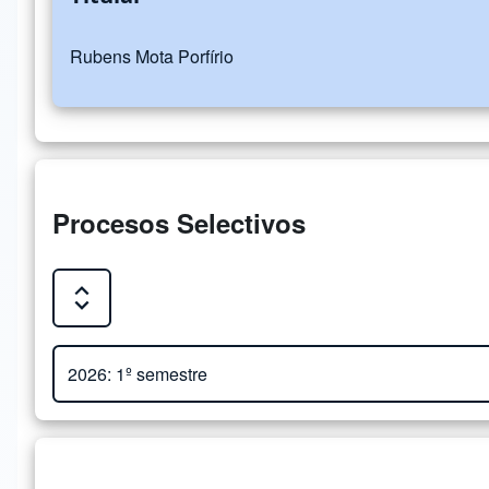
Rubens Mota Porfírio
Procesos Selectivos
Expand or Collapse all sections
Close or Open tab vvja-pane-91700368-1-pane
2026: 1º semestre
Adjunto