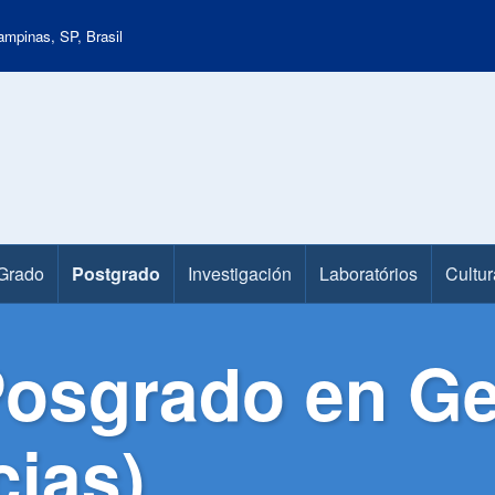
mpinas, SP, Brasil
Grado
Postgrado
Investigación
Laboratórios
Cultur
osgrado en Ge
ias)