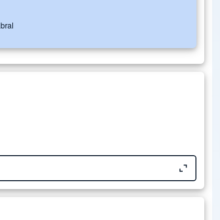
bral
Tamaño