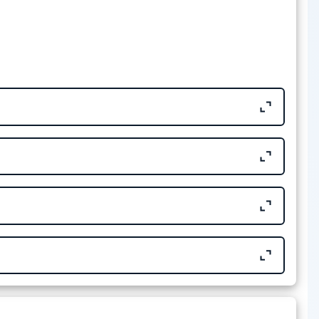
706.13 KB
41.88 KB
31.44 KB
16.62 KB
15.29 KB
Tamaño
701.78 KB
573.24 KB
Tamaño
177.01 KB
321.52 KB
464.92 KB
582.93 KB
Tamaño
702.24 KB
111.57 KB
582.92 KB
 EDITAL Nº 6/2024
540.55 KB
96.61 KB
Tamaño
734.76 KB