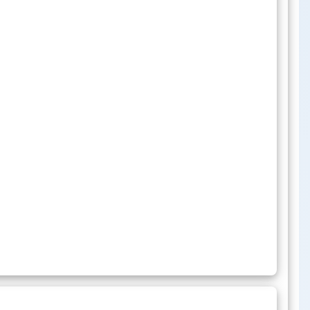
ara os cursos de mestrado e doutorado em
706.1
3 KB
41.88
ição
KB
31.44
rientador
KB
16.62
o para Ingresso
KB
15.29
nação dos documentos enviados
KB
ara os cursos de mestrado e doutorado em
701.7