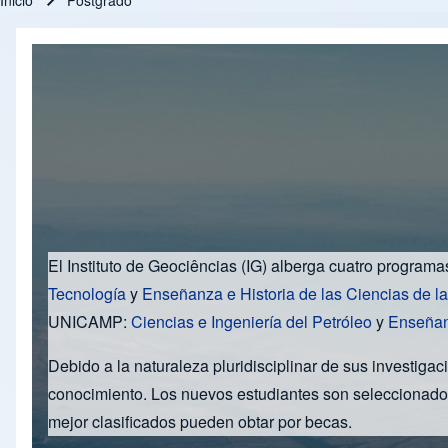
Inicio
Postgrado
Ruta de navegación
El Instituto de Geociências (IG) alberga cuatro program
Tecnología
y
Enseñanza e Historia de las Ciencias de la
UNICAMP:
Ciencias e Ingeniería del Petróleo
y
Enseñan
Debido a la naturaleza pluridisciplinar de sus investiga
conocimiento. Los nuevos estudiantes son seleccionados
mejor clasificados pueden obtar por becas.