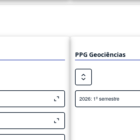
PPG Geociências
Expand or Collapse all sec
Close or Open tab vvja-pan
2026: 1º semestre
Tamañ
Adjunto
o