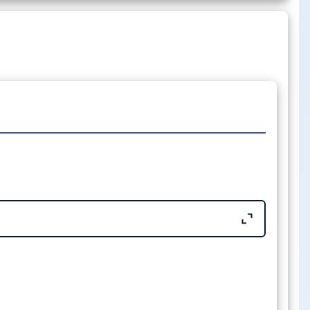
tions
e-88575713-1-pane
Tama
ño