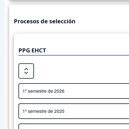
Procesos de selección
PPG EHCT
Expand or Collapse all sections
Close or Open tab vvja-pane-73769203-1-pane
1º semestre de 2026
Close or Open tab vvja-pane-73769203-2-pane
1º semestre de 2025
Adjunto
Close or Open tab vvja-pane-73769203-3-pane