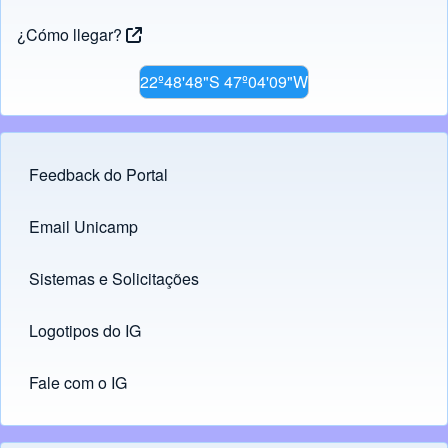
¿Cómo llegar?
22º48'48"S 47º04'09"W
Feedback do Portal
Footer menu
Email Unicamp
(opens in new tab)
Links
Sistemas e Solicitações
(opens in new tab)
Logotipos do IG
(opens in new tab)
Fale com o IG