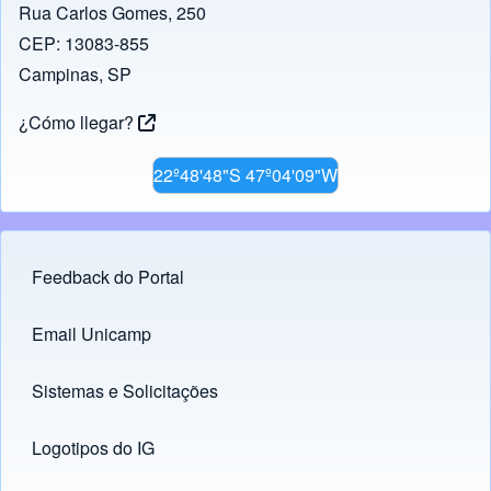
Rua Carlos Gomes, 250
CEP: 13083-855
Campinas, SP
¿Cómo llegar?
22º48'48"S 47º04'09"W
Feedback do Portal
Footer menu
Email Unicamp
(opens in new tab)
Links
Sistemas e Solicitações
(opens in new tab)
Logotipos do IG
(opens in new tab)