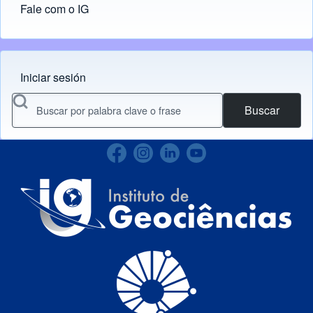
Fale com o IG
Iniciar sesión
Menu do usuário
Buscar