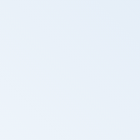
Repórter Unicamp - TV Unicamp -
Descobertas na Jordânia revelam novos
capítulos da evolução humana