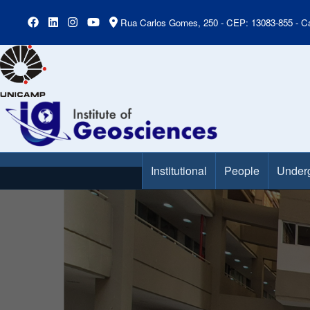
Rua Carlos Gomes, 250 - CEP: 13083-855 - Ca
Institutional
People
Under
Main Menu
Slideshow
Slide 3 of 7