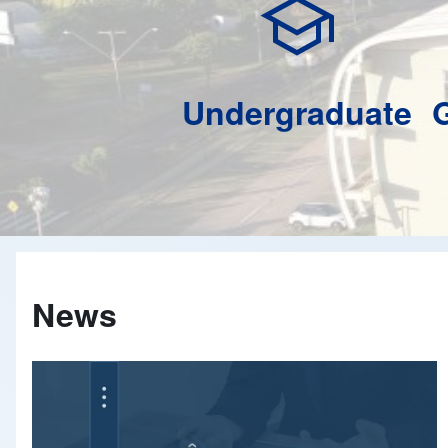
school
Undergraduate
News