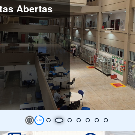
es for Oil &
Play and Stop Slideshow