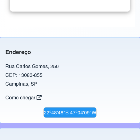
Endereço
Rua Carlos Gomes, 250
CEP: 13083-855
Campinas, SP
Como chegar
22º48'48"S 47º04'09"W