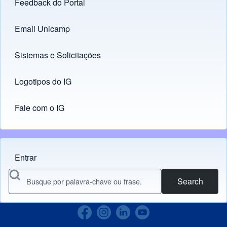
Feedback do Portal
Footer menu
Email Unicamp
(opens in new tab)
Links
Sistemas e Solicitações
(opens in new tab)
Logotipos do IG
(opens in new tab)
Fale com o IG
Entrar
Menu do usuário
Search