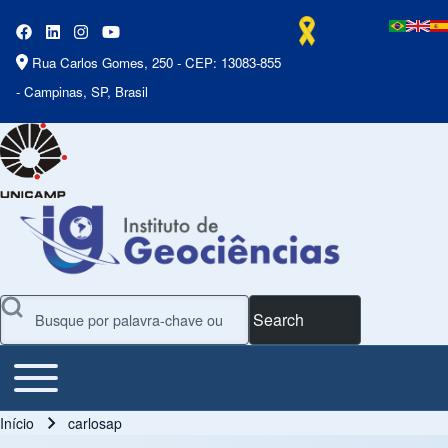
Rua Carlos Gomes, 250 - CEP: 13083-855
- Campinas, SP, Brasil
Search
Toggle main menu
Main Menu
Início
carlosap
Trilha de navegação