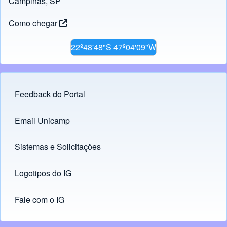
Campinas, SP
Como chegar
22º48'48"S 47º04'09"W
Feedback do Portal
Footer menu
Email Unicamp
(opens in new tab)
Links
Sistemas e Solicitações
(opens in new tab)
Logotipos do IG
(opens in new tab)
Fale com o IG