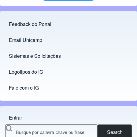
Feedback do Portal
Footer menu
Email Unicamp
(opens in new tab)
Links
Sistemas e Solicitações
(opens in new tab)
Logotipos do IG
(opens in new tab)
Fale com o IG
Entrar
Menu do usuário
Search