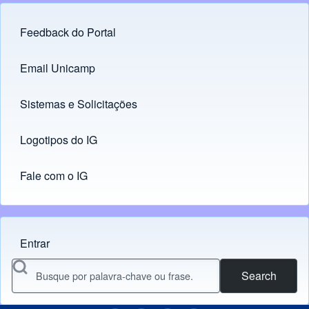
Feedback do Portal
Footer menu
Email Unicamp
(opens in new tab)
Links
Sistemas e Solicitações
(opens in new tab)
Logotipos do IG
(opens in new tab)
Fale com o IG
Entrar
Menu do usuário
Search