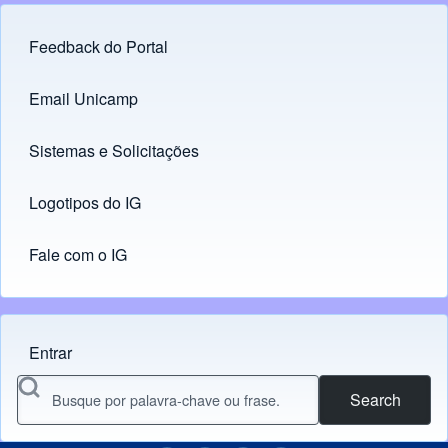
Feedback do Portal
Footer menu
Email Unicamp
(opens in new tab)
Links
Sistemas e Solicitações
(opens in new tab)
Logotipos do IG
(opens in new tab)
Fale com o IG
Entrar
Menu do usuário
Search