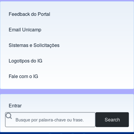
Feedback do Portal
Footer menu
Email Unicamp
(opens in new tab)
Links
Sistemas e Solicitações
(opens in new tab)
Logotipos do IG
(opens in new tab)
Fale com o IG
Entrar
Menu do usuário
Search