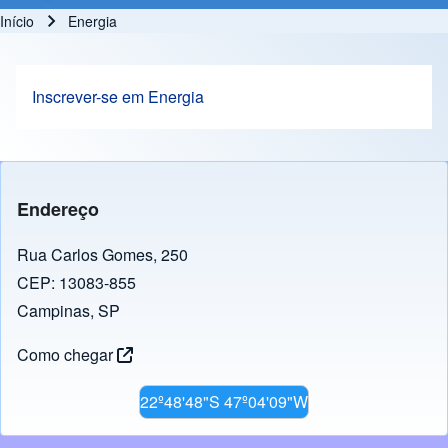
Início
Energia
Trilha de navegação
Inscrever-se em Energia
Endereço
Rua Carlos Gomes, 250
CEP: 13083-855
Campinas, SP
Como chegar
22º48'48"S 47º04'09"W